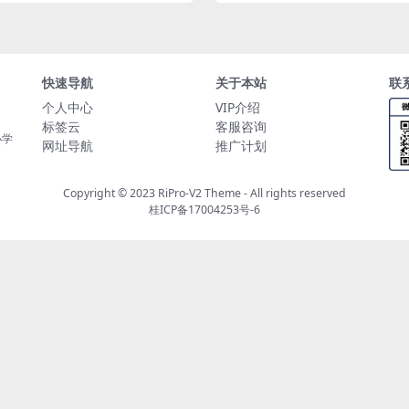
快速导航
关于本站
联
个人中心
VIP介绍
标签云
客服咨询
小学
网址导航
推广计划
Copyright © 2023
RiPro-V2 Theme
- All rights reserved
桂ICP备17004253号-6