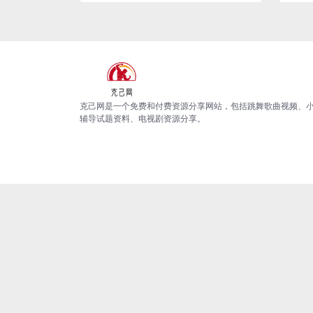
克己网是一个免费和付费资源分享网站，包括跳舞歌曲视频、
辅导试题资料、电视剧资源分享。