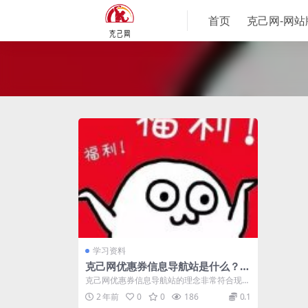
首页
克己网-网
学习资料
克己网优惠券信息导航站是什么？怎
么快速领取外卖优惠券？
克己网优惠券信息导航站的理念非常符合现代
用户对高效、无干扰信息获取的需求。在现
2 年前
0
0
186
0.1
今...