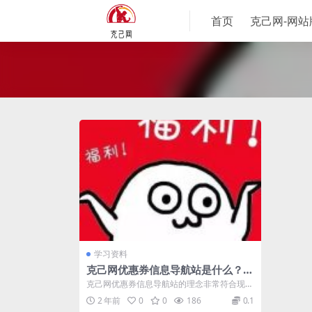
首页
克己网-网
学习资料
克己网优惠券信息导航站是什么？怎
么快速领取外卖优惠券？
克己网优惠券信息导航站的理念非常符合现代
用户对高效、无干扰信息获取的需求。在现
2 年前
0
0
186
0.1
今...